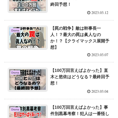
終回予想！
2023.03.12
【罠の戦争】敵は幹事長一
Drama
人！？最大の罠は眞人なの
か！？【クライマックス展開予
想】
2023.03.07
【100万回言えばよかった】直
Drama
木と悠依はどうなる？最終回予
想！
2023.03.04
【100万回言えばよかった】事
Drama
件別黒幕考察！犯人は一番怪し