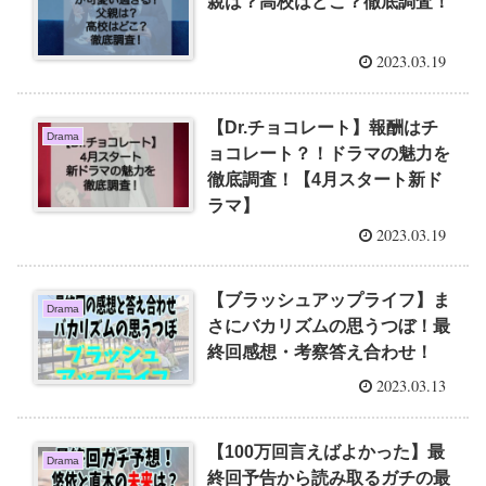
親は？高校はどこ？徹底調査！
2023.03.19
【Dr.チョコレート】報酬はチ
Drama
ョコレート？！ドラマの魅力を
徹底調査！【4月スタート新ド
ラマ】
2023.03.19
【ブラッシュアップライフ】ま
Drama
さにバカリズムの思うつぼ！最
終回感想・考察答え合わせ！
2023.03.13
【100万回言えばよかった】最
Drama
終回予告から読み取るガチの最