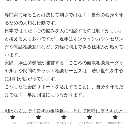
専門家に頼ることは決して弱さではなく、自分の心身を守
るための大切な行動です。
日本ではまだ「心の悩みを人に相談するのは恥ずかしい」
と考える人も多いですが、近年はオンラインカウンセリン
グや電話相談窓口など、気軽に利用できる仕組みが増えて
います。
実際、厚生労働省が運営する「こころの健康相談統一ダイ
ヤル」や民間のチャット相談サービスは、若い世代を中心
に利用が広がっています。
こうした社会的サポートを活用することは、自分を守るだ
けでなく、早期回復にもつながります。
AIはあくまで「最初の相談相手」として気軽に使うものと
割り切り、深刻な不調を感じたらためらわず人間の専門家
ドラマ
スポーツ・エンタメ
サイトマップ
プライバシー・ポリ
お問い合わせ
へつなぐこと。これが安全で健やかな生活のための基本姿
シー