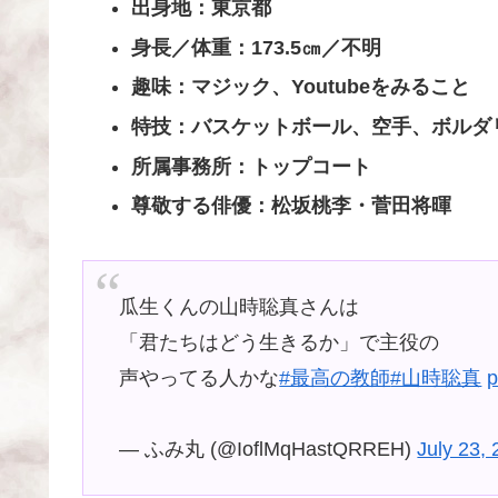
出身地：東京都
身長／体重：173.5㎝／不明
趣味：マジック、Youtubeをみること
特技：バスケットボール、空手、ボルダ
所属事務所：トップコート
尊敬する俳優：松坂桃李・菅田将暉
瓜生くんの山時聡真さんは
「君たちはどう生きるか」で主役の
声やってる人かな
#最高の教師
#山時聡真
p
— ふみ丸 (@IoflMqHastQRREH)
July 23,