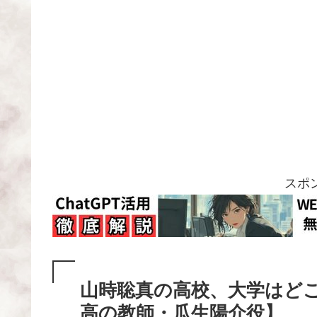
スポ
山時聡真の高校、大学はど
高の教師・瓜生陽介役】