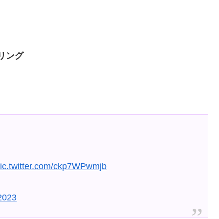
リング
ic.twitter.com/ckp7WPwmjb
 2023