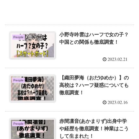
小野寺吟雲はハーフで女の子？
People
中国との関係も徹底調査！
2023.02.21
【織田夢海（おだゆめか）】の
People
高校は？ハーフ疑惑についても
徹底調査！
2023.02.16
赤間凛音(あかまりず)出身中学
People
や経歴を徹底調査！神業はこう
して生まれた！