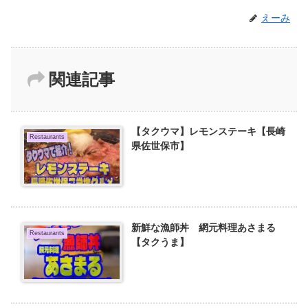
えーみ
関連記事
【タクウマ】レモンステーキ【長崎
Restaurants
県佐世保市】
新鮮な漁師丼 網元料理あさまる
Restaurants
【タクうま】