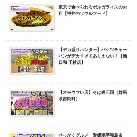
東京で食べられるボルガライスのお
Restaurants
店【福井のソウルフード】
【デカ盛りハンター】バケツチャー
Restaurants
ハンがデカすぎてありえない！【麺
日和 千秋店】
【オモウマい店】そば処三国（群馬
Restaurants
県吉岡町）
せっかくグルメ 愛媛県宇和島市