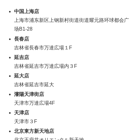
中国上海店
上海市浦东新区上钢新村街道街道耀元路环球都会广
场B1-28
長春店
吉林省長春市万達広場１F
延吉店
吉林省延吉市万達広場内３F
延大店
吉林省延吉市延大
瀋陽天津街店
天津市万達広場4F
天津店
天津市３F
北京東方新天地店
北京王府井オリエンタル新天地