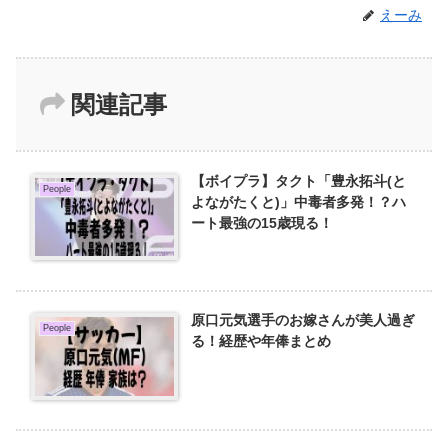
えーみ
関連記事
【ボイプラ】タクト「豊永拓斗(と
People
よながたくと)」中毒者多発！？ハ
ート最強の15歳現る！
原口元気選手のお嫁さんが美人過ぎ
People
る！経歴や年俸まとめ