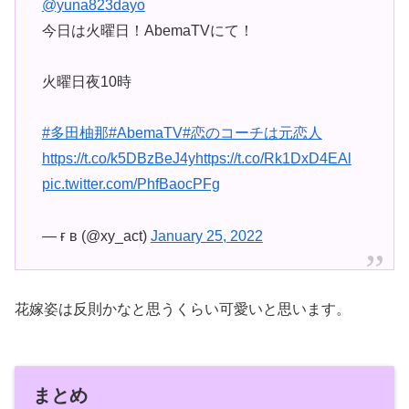
@yuna823dayo
今日は火曜日！AbemaTVにて！
火曜日夜10時
#多田柚那
#AbemaTV
#恋のコーチは元恋人
https://t.co/k5DBzBeJ4y
https://t.co/Rk1DxD4EAl
pic.twitter.com/PhfBaocPFg
— ғ ʙ (@xy_act)
January 25, 2022
花嫁姿は反則かなと思うくらい可愛いと思います。
まとめ