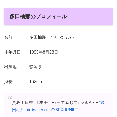
多田柚那のプロフィール
名前 多田柚那（ただ ゆうか）
生年月日 1999年8月23日
出身地 静岡県
身長 162cm
貴島明日香×山本美月÷2って感じでかわいい〜
#多
田柚那
pic.twitter.com/Y8FXdUNlhT