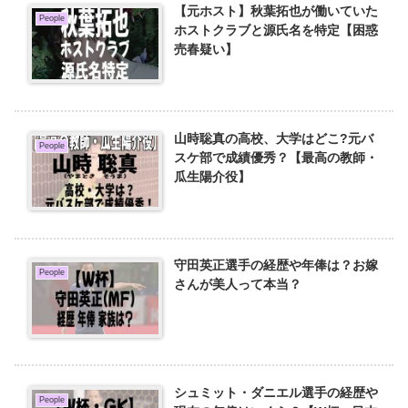
【元ホスト】秋葉拓也が働いていた
People
ホストクラブと源氏名を特定【困惑
売春疑い】
山時聡真の高校、大学はどこ?元バ
People
スケ部で成績優秀？【最高の教師・
瓜生陽介役】
守田英正選手の経歴や年俸は？お嫁
People
さんが美人って本当？
シュミット・ダニエル選手の経歴や
People