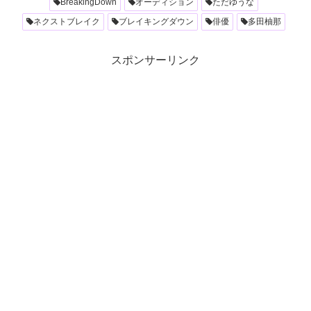
BreakingDown
オーディション
ただゆうな
ネクストブレイク
ブレイキングダウン
俳優
多田柚那
スポンサーリンク