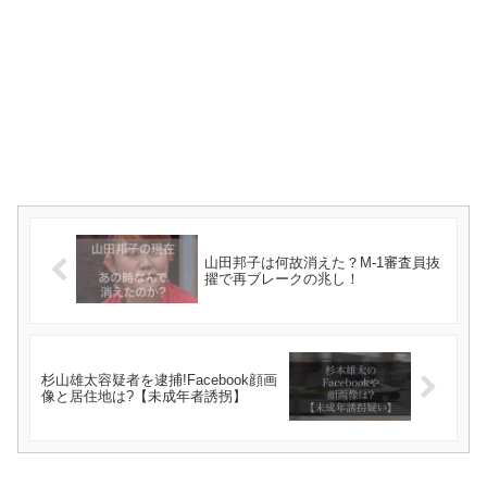
山田邦子は何故消えた？M-1審査員抜
擢で再ブレークの兆し！
杉山雄太容疑者を逮捕!Facebook顔画
像と居住地は?【未成年者誘拐】