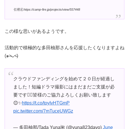
引用元:https://camp-fire.jp/projects/view/557448
この様な思いがあるようです。
活動的で積極的な多田柚那さんを応援したくなりますよね
(๑˃̵ᴗ˂̵)
クラウドファンディングを始めて２０日が経過し
ました！短編ドラマ撮影にはまだまだご支援が必
要です🙇‍♂️皆様のご協力よろしくお願い致します
😊✨
https://t.co/toyIvHTGmP
pic.twitter.com/7mTuceUWGz
— 多田柚那/Tada Yuna🌺 (@yuna823dayo)
June