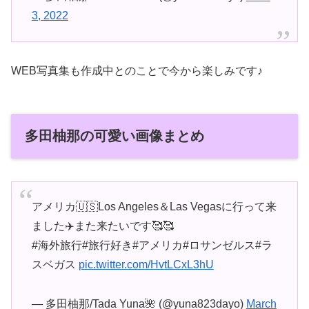
3, 2022
WEB写真集も作成中とのことで今から楽しみです♪
多田柚那の可愛い画像まとめ
アメリカ🇺🇸Los Angeles＆Las Vegasに行って来
ました✈️また来たいです🥰🥰
#海外旅行#旅行好き#アメリカ#ロサンゼルス#ラ
スベガス
pic.twitter.com/HvtLCxL3hU
— 多田柚那/Tada Yuna🌺 (@yuna823dayo)
March