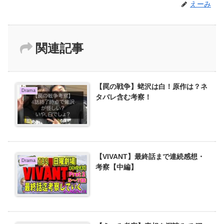
えーみ
関連記事
【罠の戦争】蛯沢は白！原作は？ネ
Drama
タバレ含む考察！
【VIVANT】最終話まで連続感想・
Drama
考察【中編】