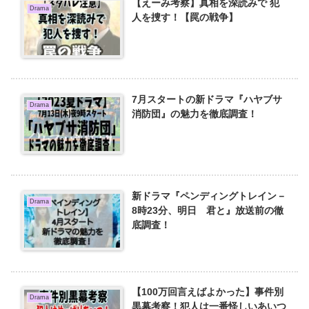
【えーみ考察】真相を深読みで 犯
Drama
人を捜す！【罠の戦争】
7月スタートの新ドラマ『ハヤブサ
Drama
消防団』の魅力を徹底調査！
新ドラマ『ペンディングトレイン－
Drama
8時23分、明日 君と』放送前の徹
底調査！
【100万回言えばよかった】事件別
Drama
黒幕考察！犯人は一番怪しいあいつ