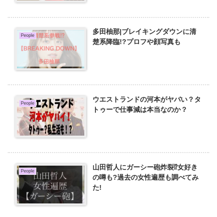
多田柚那|ブレイキングダウンに清
People
楚系降臨!?プロフや顔写真も
ウエストランドの河本がヤバい？タ
People
トゥーで仕事減は本当なのか？
山田哲人にガーシー砲炸裂⁉︎女好き
People
の噂も?過去の女性遍歴も調べてみ
た!