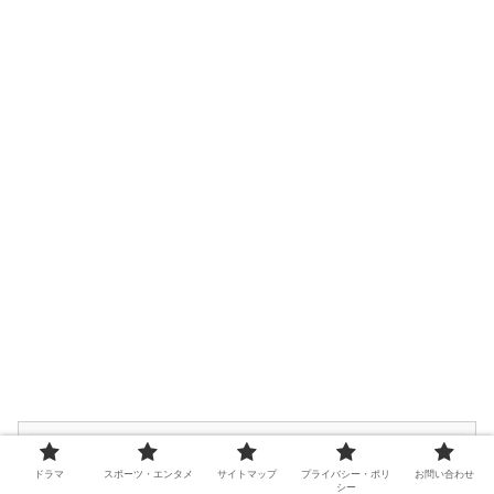
武藤敬司は完全勝利で有終の美を飾る
ドラマ
スポーツ・エンタメ
サイトマップ
プライバシー・ポリ
お問い合わせ
のか！？引退試合、どちらが勝つのか
シー