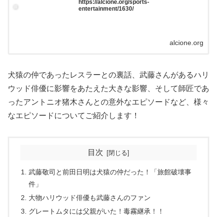
https://alcione.org/sports-
entertainment/1630/
alcione.org
犬猿の仲であったレスラーとの裏話、武藤さんがあるハリ
ウッド俳優に影響をあたえた大きな影響、そして師匠であ
ったアントニオ猪木さんとの意外なエピソードなど、様々
なエピソードについてご紹介します！
目次
武藤敬司と前田日明は犬猿の仲だった！「旅館破壊事
件」
大物ハリウッド俳優も武藤さんのファン
グレートムタには父親がいた！毒霧継承！！