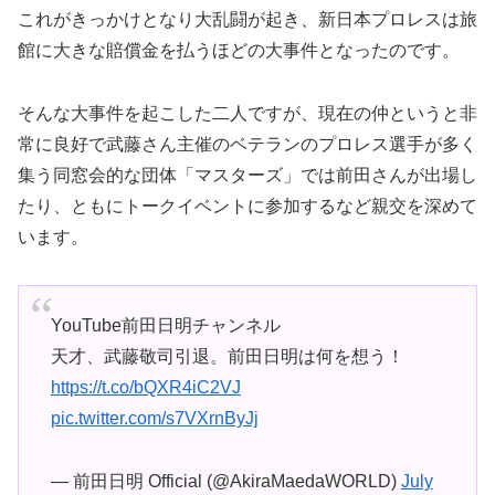
これがきっかけとなり大乱闘が起き、新日本プロレスは旅
館に大きな賠償金を払うほどの大事件となったのです。
そんな大事件を起こした二人ですが、現在の仲というと非
常に良好で武藤さん主催のベテランのプロレス選手が多く
集う同窓会的な団体「マスターズ」では前田さんが出場し
たり、ともにトークイベントに参加するなど親交を深めて
います。
YouTube前田日明チャンネル
天才、武藤敬司引退。前田日明は何を想う！
https://t.co/bQXR4iC2VJ
pic.twitter.com/s7VXrnByJj
— 前田日明 Official (@AkiraMaedaWORLD)
July