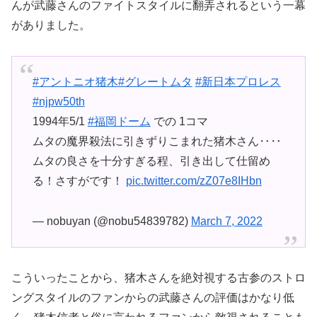
んが武藤さんのファイトスタイルに翻弄されるという一幕
がありました。
#アントニオ猪木
#グレートムタ
#新日本プロレス
#njpw50th
1994年5/1
#福岡ドーム
での 1コマ
ムタの魔界殺法に引きずりこまれた猪木さん‥‥
ムタの良さを十分すぎる程、引き出して仕留め
る！さすがです！
pic.twitter.com/zZ07e8IHbn
— nobuyan (@nobu54839782)
March 7, 2022
こういったことから、猪木さんを絶対視する古参のストロ
ングスタイルのファンからの武藤さんの評価はかなり低