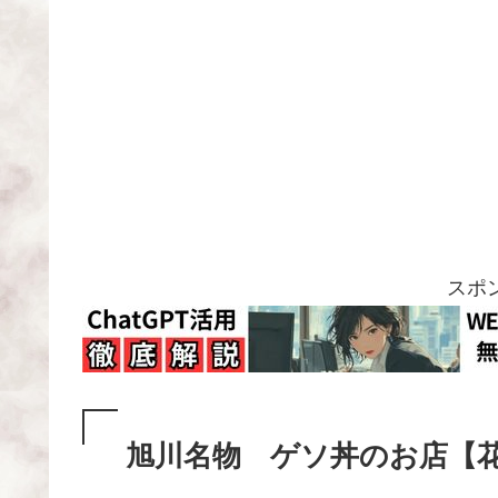
スポ
旭川名物 ゲソ丼のお店【